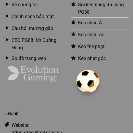
Về chúng tôi
Soi kèo bóng đá cùng
PG88
Chính sách bảo mật
Kèo châu Á
Câu hỏi thường gặp
Kèo châu Âu
CEO PG88: Mr Cường
Kèo thẻ phạt
Hùng
Sơ đồ trang web
Kèo phạt góc
LIÊN HỆ
Website:
https://resultaatkaas.nl/