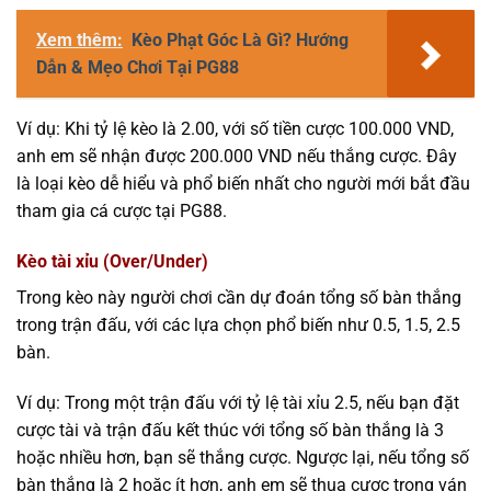
Xem thêm:
Kèo Phạt Góc Là Gì? Hướng
Dẫn & Mẹo Chơi Tại PG88
Ví dụ: Khi tỷ lệ kèo là 2.00, với số tiền cược 100.000 VND,
anh em sẽ nhận được 200.000 VND nếu thắng cược. Đây
là loại kèo dễ hiểu và phổ biến nhất cho người mới bắt đầu
tham gia cá cược tại PG88.
Kèo tài xỉu (Over/Under)
Trong kèo này người chơi cần dự đoán tổng số bàn thắng
trong trận đấu, với các lựa chọn
phổ biến như 0.5, 1.5, 2.5
bàn.
Ví dụ: Trong một trận đấu với tỷ lệ tài xỉu 2.5, nếu bạn đặt
cược tài và trận đấu kết thúc với tổng số bàn thắng là 3
hoặc nhiều hơn, bạn sẽ thắng cược. Ngược lại, nếu tổng số
bàn thắng là 2 hoặc ít hơn, anh em sẽ thua cược trong ván