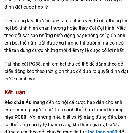
định đặt cược hợp lý.
Biến động kèo thường xảy ra do nhiều yếu tố như thông tin
nội bộ, tình hình chấn thương hoặc thay đổi đội hình. Việc
theo dõi sát sao những biến động này không chỉ giúp anh
em bet thủ nắm bắt được xu hướng thị trường mà còn có
thể tận dụng được những thời điểm tỷ lệ cược có lợi nhất.
Tại nhà cái PG88, anh em bet thủ có thể dễ dàng theo dõi
biến động kèo theo thời gian thực để đưa ra quyết định đặt
cược chính xác.
Kết luận
Kèo châu Âu
mang đến cơ hội cá cược hấp dẫn cho anh
em – những người chơi trên sảnh thể thao thuộc thương
hiệu
PG88
. Với những hiểu biết và kỹ năng đúng đắn, bạn
có thể tăng cao tỷ lệ thành công khi tham gia đặt cược,
đừng quên theo dõi chuyên mục tin tức
thể thao pg88
để