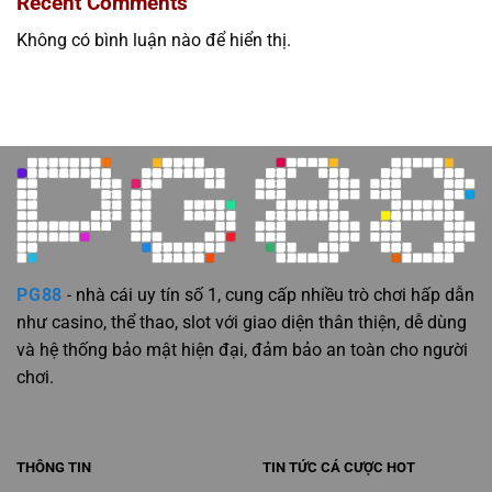
Recent Comments
Không có bình luận nào để hiển thị.
PG88
- nhà cái uy tín số 1, cung cấp nhiều trò chơi hấp dẫn
như casino, thể thao, slot với giao diện thân thiện, dễ dùng
và hệ thống bảo mật hiện đại, đảm bảo an toàn cho người
chơi.
THÔNG TIN
TIN TỨC CÁ CƯỢC HOT