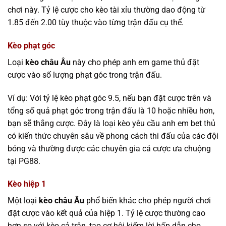
chơi này. Tỷ lệ cược cho kèo tài xỉu thường dao động từ
1.85 đến 2.00 tùy thuộc vào từng trận đấu cụ thể.
Kèo phạt góc
Loại
kèo châu Âu
này cho phép anh em game thủ đặt
cược vào số lượng phạt góc trong trận đấu.
Ví dụ: Với tỷ lệ kèo phạt góc 9.5, nếu bạn đặt cược trên và
tổng số quả phạt góc trong trận đấu là 10 hoặc nhiều hơn,
bạn sẽ thắng cược. Đây là loại kèo yêu cầu anh em bet thủ
có kiến thức chuyên sâu về phong cách thi đấu của các đội
bóng và thường được các chuyên gia cá cược ưa chuộng
tại PG88.
Kèo hiệp 1
Một loại
kèo châu Âu
phổ biến khác cho phép người chơi
đặt cược vào kết quả của hiệp 1. Tỷ lệ cược thường cao
hơn so với kèo cả trận, tạo cơ hội kiếm lời hấp dẫn cho