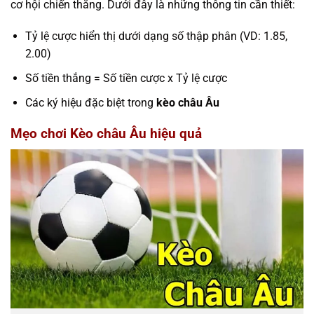
cơ hội chiến thắng. Dưới đây là những thông tin cần thiết:
Tỷ lệ cược hiển thị dưới dạng số thập phân (VD: 1.85,
2.00)
Số tiền thắng = Số tiền cược x Tỷ lệ cược
Các ký hiệu đặc biệt trong
kèo châu Âu
Mẹo chơi Kèo châu Âu hiệu quả